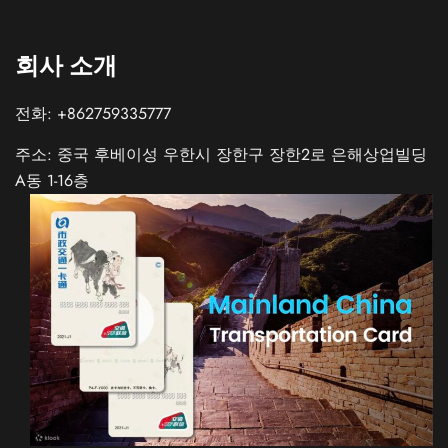
회사 소개
전화: +862759335777
주소: 중국 후베이성 우한시 장한구 장한2로 은해상업빌딩
A동 1-16층
Spanish
Italian
German
French