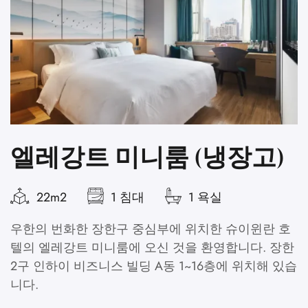
엘레강트 미니룸 (냉장고)
22m2
1 침대
1 욕실
우한의 번화한 장한구 중심부에 위치한 슈이윈란 호
텔의 엘레강트 미니룸에 오신 것을 환영합니다. 장한
고
2구 인하이 비즈니스 빌딩 A동 1~16층에 위치해 있습
이
니다.
희