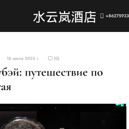
+86275933
18 июля 2025 г.
(0)
бэй: путешествие по
тая