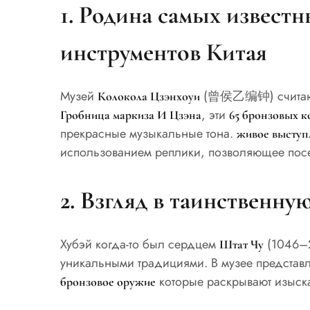
1. Родина самых извест
инструментов Китая
Музей
(曾侯乙编钟) счита
Колокола Цзэнхоуи
, эти
Гробница маркиза И Цзэна
65 бронзовых к
прекрасные музыкальные тона.
живое выступ
использованием реплики, позволяющее пос
2. Взгляд в таинственну
Хубэй когда-то был сердцем
(1046–2
Штат Чу
уникальными традициями. В музее предста
которые раскрывают изыска
бронзовое оружие