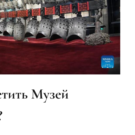
етить Музей
?