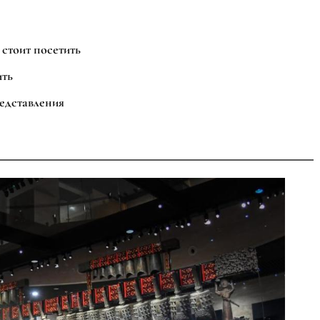
стоит посетить
ить
едставления