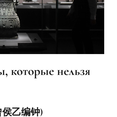
, которые нельзя
и (曾侯乙编钟)