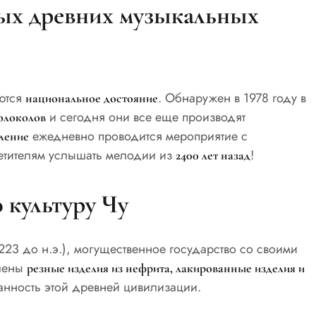
ных древних музыкальных
ются
. Обнаружен в 1978 году в
национальное достояние
и сегодня они все еще производят
олоколов
ежедневно проводится мероприятие с
ление
етителям услышать мелодии из
!
2400 лет назад
ю культуру Чу
23 до н.э.), могущественное государство со своими
влены
резные изделия из нефрита, лакированные изделия и
нность этой древней цивилизации.