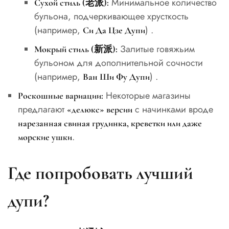
Минимальное количество
Сухой стиль (老派):
бульона, подчеркивающее хрусткость
(например,
) .
Си Да Цзе Дупи
Залитые говяжьим
Мокрый стиль (新派):
бульоном для дополнительной сочности
(например,
) .
Ван Ши Фу Дупи
Некоторые магазины
Роскошные вариации:
предлагают
с начинками вроде
«делюкс» версии
нарезанная свиная грудинка, креветки или даже
.
морские ушки
Где попробовать лучший
дупи?