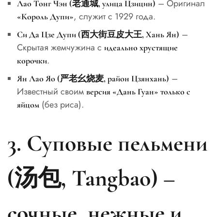
– Оригинал
Лао Тонг Чэн (老通城, улица Цзицин)
, служит с 1929 года.
«Король Дупи»
–
Си Да Цзе Дупи (西大街豆皮大王, Хань Ян)
Скрытая жемчужина с
идеально хрустящие
.
корочки
–
Ян Лао Яо (严老幺烧麦, район Цзянхань)
Известный своим
версия «Дань Гуан» только с
(без риса).
яйцом
3. Суповые пельмени
(汤包, Tangbao) –
сочные, нежные и