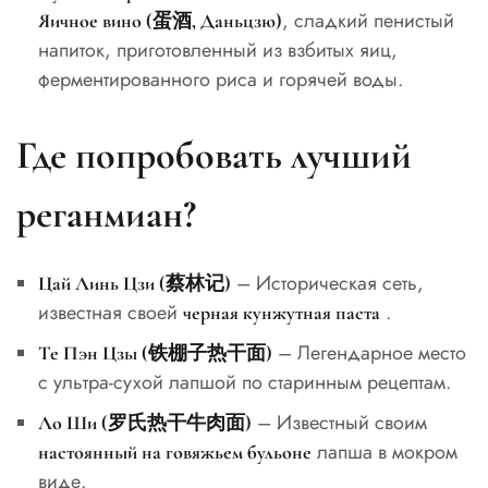
, сладкий пенистый
Яичное вино (蛋酒, Даньцзю)
напиток, приготовленный из взбитых яиц,
ферментированного риса и горячей воды.
Где попробовать лучший
реганмиан?
– Историческая сеть,
Цай Линь Цзи (蔡林记)
известная своей
.
черная кунжутная паста
– Легендарное место
Те Пэн Цзы (铁棚子热干面)
с ультра-сухой лапшой по старинным рецептам.
– Известный своим
Ло Ши (罗氏热干牛肉面)
лапша в мокром
настоянный на говяжьем бульоне
виде.