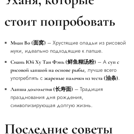
стоит попробовать
– Хрустящие оладьи из рисовой
Миан Во (面窝)
муки, идеально подходящие к лапше.
– А
Сиань Юй Ху Тан Фэнь (鲜鱼糊汤粉)
суп с
, лучше всего
рисовой лапшой на основе рыбы
употреблять с
.
жареные палочки из теста (油条)
– Традиция
Лапша долголетия (长寿面)
празднования дня рождения,
символизирующая долгую жизнь.
Последние советы