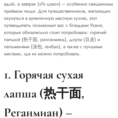
едой, а завтрак («Го цзао») – особенно священным
приёмом пищи. Для путешественников, желающих
окунуться в аутентичную местную кухню, этот
путеводитель познакомит вас с блюдами Уханя,
которые обязательно стоит попробовать: горячей
лапшой (热干面, рэнганмянь), доупи (豆皮) и
пельменями (汤包, танбао), а также с лучшими
местами, где их можно попробовать.
1. Горячая сухая
лапша (热干面,
Реганмиан) –