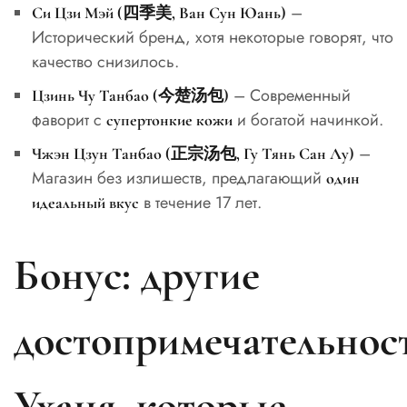
–
Си Цзи Мэй (四季美, Ван Сун Юань)
Исторический бренд, хотя некоторые говорят, что
качество снизилось.
– Современный
Цзинь Чу Танбао (今楚汤包)
фаворит с
и богатой начинкой.
супертонкие кожи
–
Чжэн Цзун Танбао (正宗汤包, Гу Тянь Сан Лу)
Магазин без излишеств, предлагающий
один
в течение 17 лет.
идеальный вкус
Бонус: другие
достопримечательнос
Уханя, которые