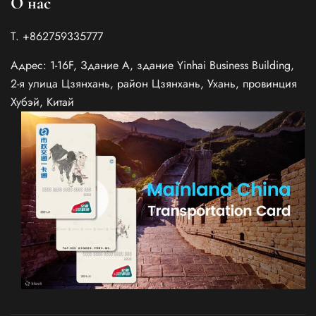
О нас
Т. +862759335777
Адрес: 1-16F, Здание A, здание Yinhai Business Building,
2-я улица Цзянхань, район Цзянхань, Ухань, провинция
Хубэй, Китай
Spanish
Italian
German
French
Japanese
Korean
Chinese (Taiwan)