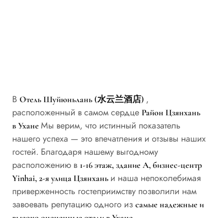
В
,
Отель Шуйюньлань (水云兰酒店)
расположенный в самом сердце
Район Цзянхань
Мы верим, что истинный показатель
в Ухане
нашего успеха — это впечатления и отзывы наших
гостей. Благодаря нашему выгодному
расположению в
1-16 этаж, здание A, бизнес-центр
и наша непоколебимая
Yinhai, 2-я улица Цзянхань
приверженность гостеприимству позволили нам
завоевать репутацию одного из
самые надежные и
.
высоко оцененные отели в Ухане