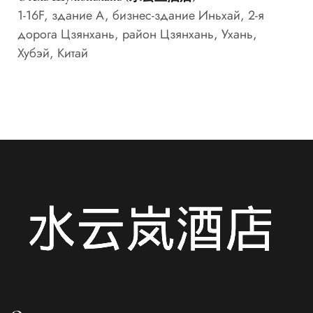
1-16F, здание A, бизнес-здание Иньхай, 2-я
дорога Цзянхань, район Цзянхань, Ухань,
Хубэй, Китай