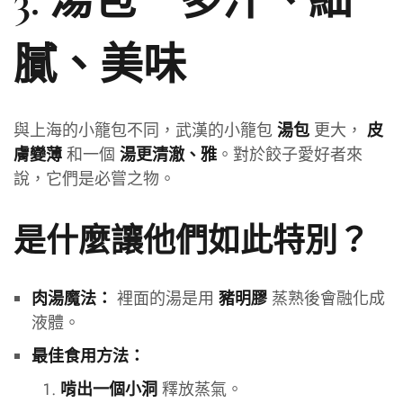
3. 湯包－多汁、細
膩、美味
與上海的小籠包不同，武漢的小籠包
更大，
湯包
皮
和一個
。對於餃子愛好者來
膚變薄
湯更清澈、雅
說，它們是必嘗之物。
是什麼讓他們如此特別？
裡面的湯是用
蒸熟後會融化成
肉湯魔法：
豬明膠
液體。
最佳食用方法：
釋放蒸氣。
啃出一個小洞