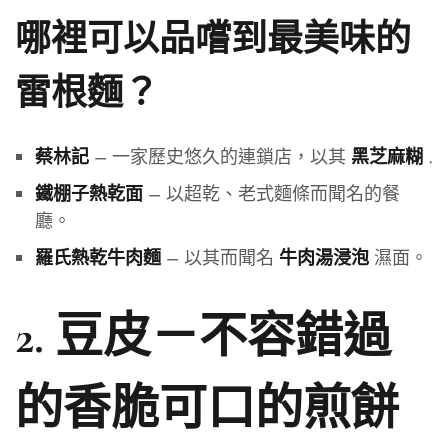
哪裡可以品嚐到最美味的
雷根麵？
– 一家歷史悠久的連鎖店，以其
.
蔡林記
黑芝麻糊
– 以超乾、老式麵條而聞名的餐
鐵棚子熱乾面
廳。
– 以其而聞名
濕面。
羅氏熱乾牛肉麵
牛肉湯浸泡
2. 豆皮－不容錯過
的香脆可口的煎餅