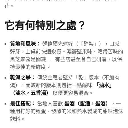
花。
它有何特別之處？
麵條預先煮好（「醃製」），口感
質地和風味：
彈牙，上桌前快速汆燙。濃鬱堅果味、略帶苦味的
黑芝麻醬是關鍵——有些店甚至會自己研磨，以保
持最佳的新鮮度。
傳統主義者堅持「乾」版本（不加肉
乾濕之爭：
湯），而較新的版本則包括一點鹹味
「滷水」
以便更容易混合。
（滷水，五香湯）
當地人喜歡
，一
最佳搭配：
蛋酒（蛋酒，蛋酒）
種用打好的雞蛋、發酵的米和熱水製成的甜味泡沫
飲料。