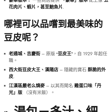
一些商店提供
配上像
豪華版本：
「豪華」版本
五
.
花肉片、蝦片，甚至鮑魚片
哪裡可以品嚐到最美味的
豆皮呢？
– 原版
，自 1929 年起任
老通城、吉慶街
“豆皮王”
職。
– 隱藏的寶石
西大街豆皮大王、漢陽店
酥脆的外
.
皮
– 以其而聞名
江漢區嚴老么燒麥
雞蛋口味「丹
（沒有米飯）。
光」版