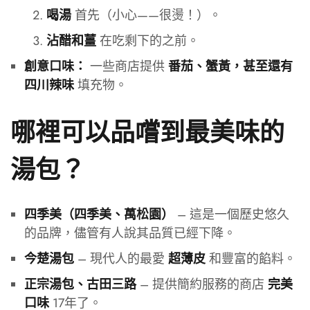
首先（小心——很燙！）。
喝湯
在吃剩下的之前。
沾醋和薑
一些商店提供
創意口味：
番茄、蟹黃，甚至還有
填充物。
四川辣味
哪裡可以品嚐到最美味的
湯包？
– 這是一個歷史悠久
四季美（四季美、萬松園）
的品牌，儘管有人說其品質已經下降。
– 現代人的最愛
和豐富的餡料。
今楚湯包
超薄皮
– 提供簡約服務的商店
正宗湯包、古田三路
完美
17年了。
口味