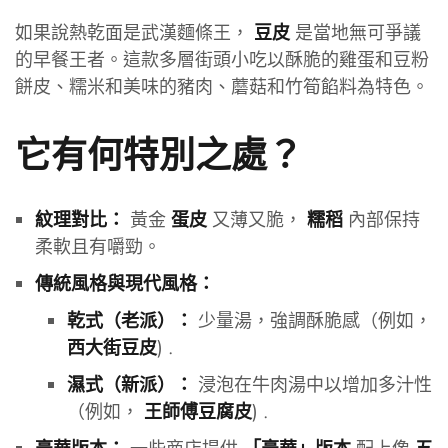
如果說熱乾面是武漢麵條王，
是當地無可爭議
豆皮
的早餐王者。這款多層街頭小吃以酥脆的雞蛋和豆粉
餅皮、糯米和美味的豬肉、蘑菇和竹筍餡料為特色。
它有何特別之處？
黃金
又薄又脆，
內部保持
紋理對比：
蛋皮
糯稻
柔軟且有嚼勁。
傳統風格與現代風格：
少量湯，強調酥脆感（例如，
乾式（老派）：
) .
西大街豆皮
浸泡在牛肉湯中以增加多汁性
濕式（新派）：
（例如，
) .
王師傅豆腐皮