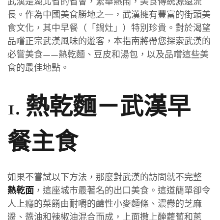
武漢是湖北省的省會，繁華熱鬧，美食傳統源遠流
長。作為中國美食勝地之一，武漢擁有豐富的街頭美
食文化，其中早餐（「鍋灶」）特別珍貴。對於渴望
品嚐正宗武漢風味的遊客，本指南將帶您探索武漢的
必嘗美食——熱乾麵、豆皮和湯包，以及品嚐這些美
食的最佳地點。
1. 熱乾麵－武漢早
餐主食
如果不嘗試以下方法，那麼對武漢的訪問就不完整
，這座城市最著名的出口美食。這道簡單卻令
熱乾面
人上癮的菜餚由耐嚼的鹼性小麥麵條、濃鬱的芝麻
醬、醬油和辣椒油混合而成，上面撒上醃蘿蔔和蔥