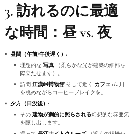
3. 訪れるのに最適
な時間：昼 vs. 夜
昼間（午前/午後遅く）:
理想的な
（柔らかな光が建築の細部を
写真
際立たせます）。
訪問
そして近く
川
江漢峠博物館
カフェ 1/2
を眺めながらコーヒーブレイクを。
夕方（日没後）:
その
幻想的な雰囲気
建物が劇的に照らされる
を醸し出します。
撮って
（近くの桟橋か
長江ナイトクルーズ