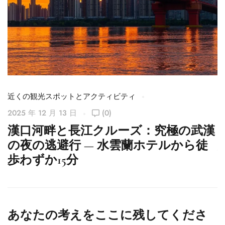
近くの観光スポットとアクティビティ
近
2025 年 12 月 13 日
(0)
2
漢口河畔と長江クルーズ：究極の武漢
の夜の逃避行 — 水雲蘭ホテルから徒
歩わずか15分
あなたの考えをここに残してくださ