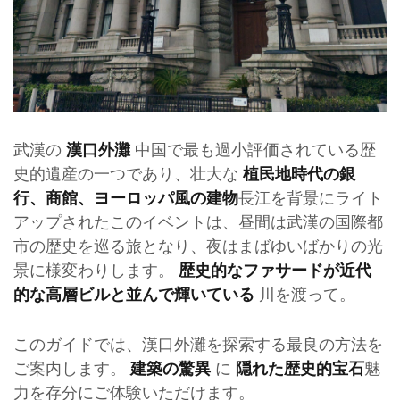
武漢の
中国で最も過小評価されている歴
漢口外灘
史的遺産の一つであり、壮大な
植民地時代の銀
長江を背景にライト
行、商館、ヨーロッパ風の建物
アップされたこのイベントは、昼間は武漢の国際都
市の歴史を巡る旅となり、夜はまばゆいばかりの光
景に様変わりします。
歴史的なファサードが近代
川を渡って。
的な高層ビルと並んで輝いている
このガイドでは、漢口外灘を探索する最良の方法を
ご案内します。
に
魅
建築の驚異
隠れた歴史的宝石
力を存分にご体験いただけます。