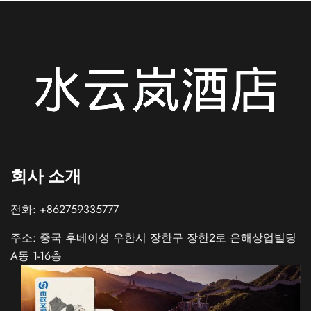
회사 소개
전화: +862759335777
주소: 중국 후베이성 우한시 장한구 장한2로 은해상업빌딩
A동 1-16층