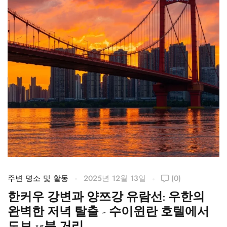
주변 명소 및 활동
2025년 12월 13일
(0)
주
한커우 강변과 양쯔강 유람선: 우한의
완벽한 저녁 탈출 - 수이윈란 호텔에서
도보 15분 거리