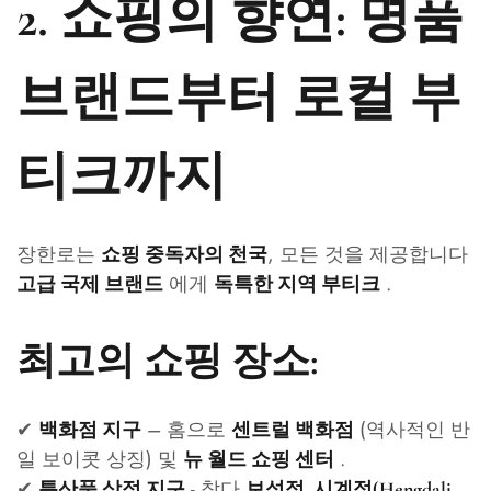
2. 쇼핑의 향연: 명품
브랜드부터 로컬 부
티크까지
장한로는
, 모든 것을 제공합니다
쇼핑 중독자의 천국
에게
.
고급 국제 브랜드
독특한 지역 부티크
최고의 쇼핑 장소:
✔
– 홈으로
(역사적인 반
백화점 지구
센트럴 백화점
일 보이콧 상징) 및
.
뉴 월드 쇼핑 센터
✔
- 찾다
특산품 상점 지구
보석점, 시계점(Hengdali