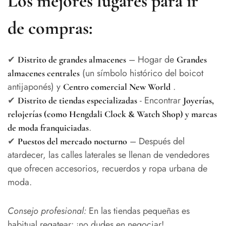
Los mejores lugares para ir
de compras:
✔
– Hogar de
Distrito de grandes almacenes
Grandes
(un símbolo histórico del boicot
almacenes centrales
antijaponés) y
.
Centro comercial New World
✔
- Encontrar
Distrito de tiendas especializadas
Joyerías,
relojerías (como Hengdali Clock & Watch Shop) y marcas
.
de moda franquiciadas
✔
– Después del
Puestos del mercado nocturno
atardecer, las calles laterales se llenan de vendedores
que ofrecen accesorios, recuerdos y ropa urbana de
moda.
Consejo profesional:
En las tiendas pequeñas es
habitual regatear: ¡no dudes en negociar!