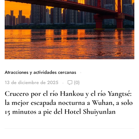
Atracciones y actividades cercanas
At
13 de diciembre de 2025
(0)
18
Crucero por el río Hankou y el río Yangtsé:
M
la mejor escapada nocturna a Wuhan, a solo
t
15 minutos a pie del Hotel Shuiyunlan