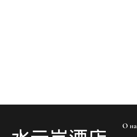
О на
Spanish