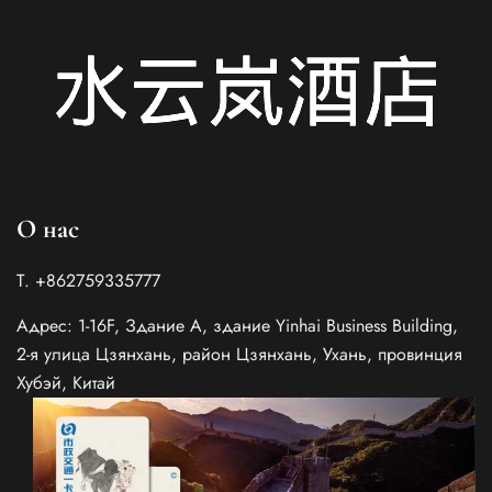
О нас
Т. +862759335777
Адрес: 1-16F, Здание A, здание Yinhai Business Building,
2-я улица Цзянхань, район Цзянхань, Ухань, провинция
Хубэй, Китай