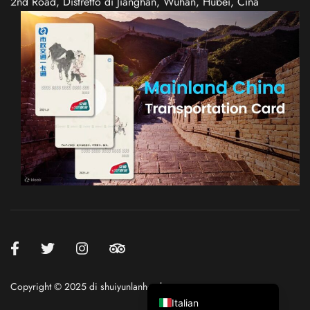
2nd Road, Distretto di Jianghan, Wuhan, Hubei, Cina
Spanish
German
French
Russian
Japanese
Korean
Chinese (Taiwan)
Chinese (Hong Kong)
Chinese (China)
English
Copyright © 2025 di shuiyunlanhotel.com
Italian