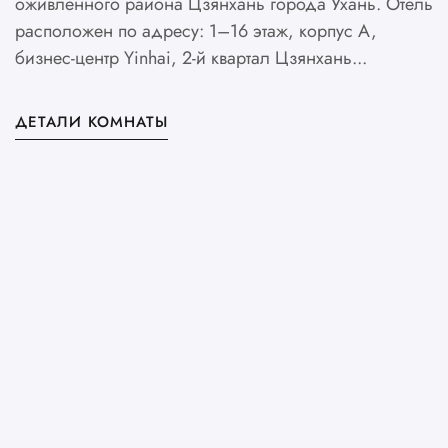
оживленного района Цзянхань города Ухань. Отель
с
расположен по адресу: 1–16 этаж, корпус A,
н
бизнес-центр Yinhai, 2-й квартал Цзянхань...
У
б
ДЕТАЛИ КОМНАТЫ
Д