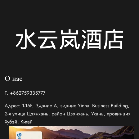
О нас
Т. +862759335777
Адрес: 1-16F, Здание A, здание Yinhai Business Building,
2-я улица Цзянхань, район Цзянхань, Ухань, провинция
Хубэй, Китай