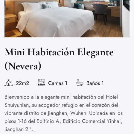
Mini Habitación Elegante
(Nevera)
D
22m2
Camas 1
Baños 1
c
Bienvenido a la elegante mini habitación del Hotel
S
Shuiyunlan, su acogedor refugio en el corazón del
E
vibrante distrito de Jianghan, Wuhan. Ubicada en los
Ro
pisos 1-16 del Edificio A, Edificio Comercial Yinhai,
Jianghan 2.º...