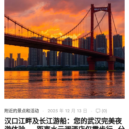
附近的景点和活动
2025 年 12 月 13 日
(0)
附
汉口江畔及长江游船：您的武汉完美夜