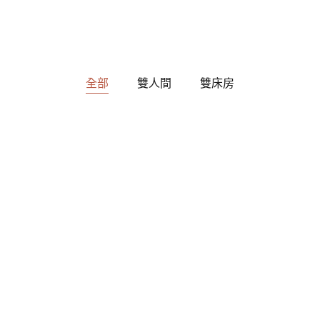
全部
雙人間
雙床房
$48
每晚