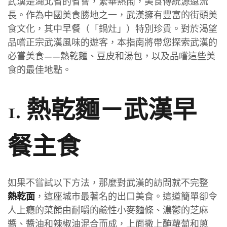
武漢是湖北省的省會，繁華熱鬧，美食傳統源遠流
長。作為中國美食勝地之一，武漢擁有豐富的街頭美
食文化，其中早餐（「鍋灶」）特別珍貴。對於渴望
品嚐正宗武漢風味的遊客，本指南將帶您探索武漢的
必嘗美食——熱乾麵、豆皮和湯包，以及品嚐這些美
食的最佳地點。
1. 熱乾麵－武漢早
餐主食
如果不嘗試以下方法，那麼對武漢的訪問就不完整
，這座城市最著名的出口美食。這道簡單卻令
熱乾面
人上癮的菜餚由耐嚼的鹼性小麥麵條、濃鬱的芝麻
醬、醬油和辣椒油混合而成，上面撒上醃蘿蔔和蔥