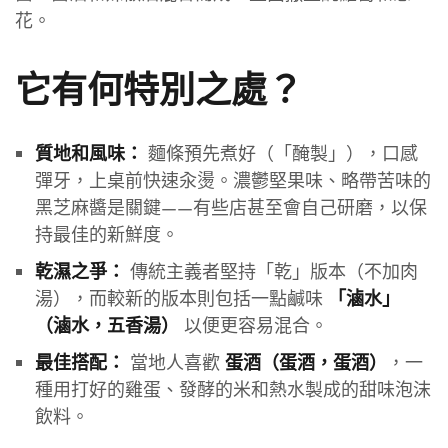
花。
它有何特別之處？
麵條預先煮好（「醃製」），口感
質地和風味：
彈牙，上桌前快速汆燙。濃鬱堅果味、略帶苦味的
黑芝麻醬是關鍵——有些店甚至會自己研磨，以保
持最佳的新鮮度。
傳統主義者堅持「乾」版本（不加肉
乾濕之爭：
湯），而較新的版本則包括一點鹹味
「滷水」
以便更容易混合。
（滷水，五香湯）
當地人喜歡
，一
最佳搭配：
蛋酒（蛋酒，蛋酒）
種用打好的雞蛋、發酵的米和熱水製成的甜味泡沫
飲料。