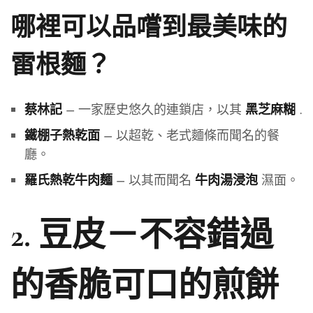
哪裡可以品嚐到最美味的
雷根麵？
– 一家歷史悠久的連鎖店，以其
.
蔡林記
黑芝麻糊
– 以超乾、老式麵條而聞名的餐
鐵棚子熱乾面
廳。
– 以其而聞名
濕面。
羅氏熱乾牛肉麵
牛肉湯浸泡
2. 豆皮－不容錯過
的香脆可口的煎餅