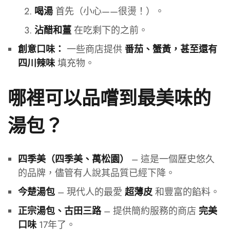
首先（小心——很燙！）。
喝湯
在吃剩下的之前。
沾醋和薑
一些商店提供
創意口味：
番茄、蟹黃，甚至還有
填充物。
四川辣味
哪裡可以品嚐到最美味的
湯包？
– 這是一個歷史悠久
四季美（四季美、萬松園）
的品牌，儘管有人說其品質已經下降。
– 現代人的最愛
和豐富的餡料。
今楚湯包
超薄皮
– 提供簡約服務的商店
正宗湯包、古田三路
完美
17年了。
口味