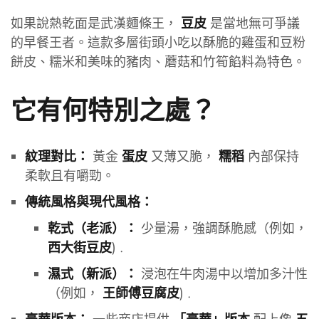
如果說熱乾面是武漢麵條王，
是當地無可爭議
豆皮
的早餐王者。這款多層街頭小吃以酥脆的雞蛋和豆粉
餅皮、糯米和美味的豬肉、蘑菇和竹筍餡料為特色。
它有何特別之處？
黃金
又薄又脆，
內部保持
紋理對比：
蛋皮
糯稻
柔軟且有嚼勁。
傳統風格與現代風格：
少量湯，強調酥脆感（例如，
乾式（老派）：
) .
西大街豆皮
浸泡在牛肉湯中以增加多汁性
濕式（新派）：
（例如，
) .
王師傅豆腐皮