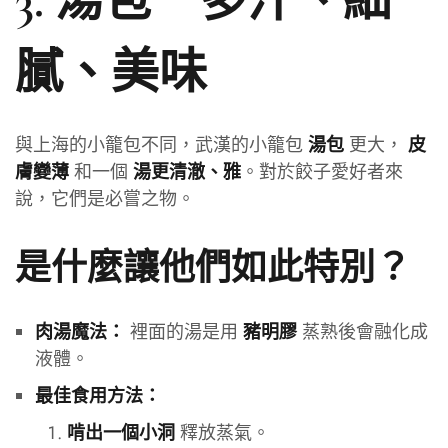
3. 湯包－多汁、細
膩、美味
與上海的小籠包不同，武漢的小籠包
更大，
湯包
皮
和一個
。對於餃子愛好者來
膚變薄
湯更清澈、雅
說，它們是必嘗之物。
是什麼讓他們如此特別？
裡面的湯是用
蒸熟後會融化成
肉湯魔法：
豬明膠
液體。
最佳食用方法：
釋放蒸氣。
啃出一個小洞