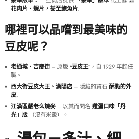
一些商店提供
配上像
豪華版本：
「豪華」版本
五
.
花肉片、蝦片，甚至鮑魚片
哪裡可以品嚐到最美味的
豆皮呢？
– 原版
，自 1929 年起任
老通城、吉慶街
“豆皮王”
職。
– 隱藏的寶石
西大街豆皮大王、漢陽店
酥脆的外
.
皮
– 以其而聞名
江漢區嚴老么燒麥
雞蛋口味「丹
（沒有米飯）。
光」版