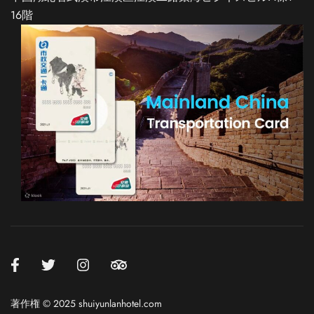
16階
Spanish
Italian
German
French
Russian
Korean
Chinese (Taiwan)
Chinese (Hong Kong)
著作権 © 2025 shuiyunlanhotel.com
Chinese (China)