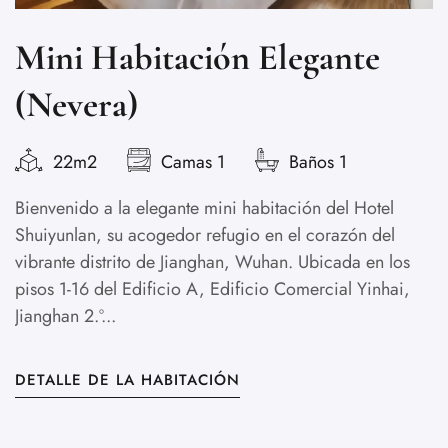
Mini Habitación Elegante
(Nevera)
v
22m2
Camas 1
Baños 1
p
Bienvenido a la elegante mini habitación del Hotel
Shuiyunlan, su acogedor refugio en el corazón del
vibrante distrito de Jianghan, Wuhan. Ubicada en los
pisos 1-16 del Edificio A, Edificio Comercial Yinhai,
Jianghan 2.º...
S
i
DETALLE DE LA HABITACIÓN
c
a