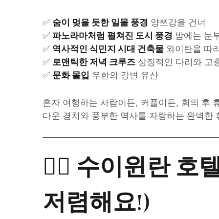
✅
양쯔강을 건너
숨이 멎을 듯한 일몰 풍경
✅
밤에는 눈부
파노라마처럼 펼쳐진 도시 풍경
✅
와이탄을 따라
역사적인 식민지 시대 건축물
✅
상징적인 다리와 고층
로맨틱한 저녁 크루즈
✅
우한의 강변 유산
문화 몰입
혼자 여행하는 사람이든, 커플이든, 회의 후
다운 경치와 풍부한 역사를 자랑하는 완벽한
🚶‍♀️ 수이윈란 
저렴해요!)