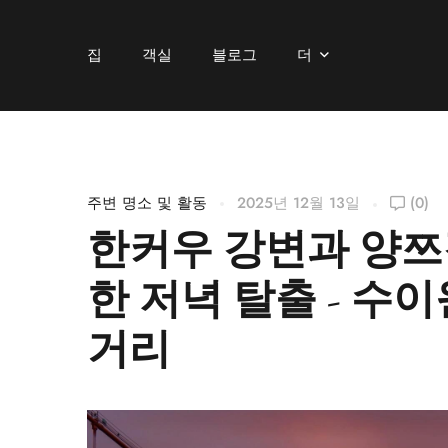
집
객실
블로그
더
주변 명소 및 활동
2025년 12월 13일
(0)
한커우 강변과 양쯔
한 저녁 탈출 - 수
거리