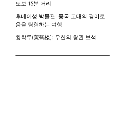
도보 15분 거리
후베이성 박물관: 중국 고대의 경이로
움을 탐험하는 여행
황학루(黄鹤楼): 우한의 왕관 보석