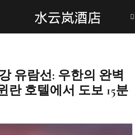
강 유람선: 우한의 완벽
이윈란 호텔에서 도보 15분