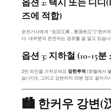
옵션 2: 택시 또는 디디(D
즈에 적합)
운전기사에게 “去汉江滩，夜游长江”(“한커우 
다. 대부분의 운전자는 경로를 잘 알고 있습니다.
옵션 3: 지하철 (10~15분
2번 라인을 가져오세요
(호텔에서 불
장한루역
습니다!), 그리고 강변까지 10분 정도 걸어가
🏙️ 한커우 강변