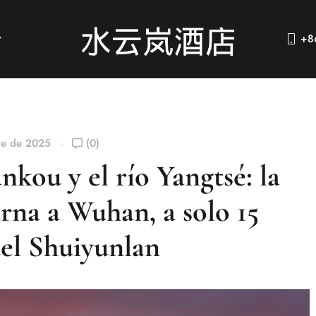
+8
re de 2025
(0)
nkou y el río Yangtsé: la
rna a Wuhan, a solo 15
tel Shuiyunlan