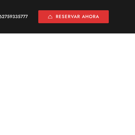
RESERVAR AHORA
62759335777