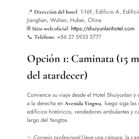
📍
: 1-16F, Edificio A, Edifi
Dirección del hotel
Jianghan, Wuhan, Hubei, China
🌐
:
https://shuiyunlanhotel.com
Sitio web oficial
📞
: +86 27 5933 5777
Teléfono
Opción 1: Caminata (15 mi
del atardecer)
Comience su viaje desde el Hotel Shuiyunlan y d
a la derecha en
, luego siga las
Avenida Yingwu
edificios históricos, vendedores ambulantes y ca
largo del Yangtze.
✨
Consejo profesional
:Lleve una cámara: la cam