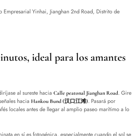
cio Empresarial Yinhai, Jianghan 2nd Road, Distrito de
nutos, ideal para los amantes
iríjase al sureste hacia
. Gire
Calle peatonal Jianghan Road
 señales hacia
. Pasará por
Hankou Bund (汉口江滩)
fés locales antes de llegar al amplio paseo marítimo a lo
inata en sí es fotogénica, especialmente cuando el sol se