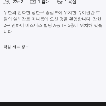
22m2
1 침대
1 욕실
우한의 번화한 장한구 중심부에 위치한 슈이윈란 호
텔의 엘레강트 미니룸에 오신 것을 환영합니다. 장한
2구 인하이 비즈니스 빌딩 A동 1~16층에 위치해 있습
니다.
현
하
객실 세부 정보
하
텔
객