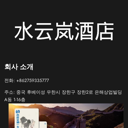
회사 소개
전화: +862759335777
주소: 중국 후베이성 우한시 장한구 장한2로 은해상업빌딩
A동 1-16층