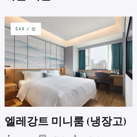
$48
/ 밤
엘레강트 미니룸 (냉장고)