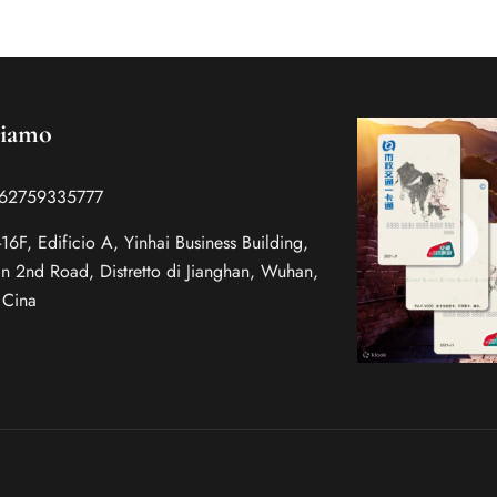
siamo
862759335777
16F, Edificio A, Yinhai Business Building,
an 2nd Road, Distretto di Jianghan, Wuhan,
 Cina