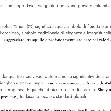
—un luogo dove i viaggiatori potevano provare entrambi
ne
filosofia. "Shui" (水) significa acqua, simbolo di fluidità e 
ll'orchidea, simbolo tradizionale di eleganza e integrità nell
 sia
aggraziato, tranquillo e profondamente radicato nei valori 
 dei quartieri più vivaci e storicamente significativi della ci
Jianghan è stato a lungo il
cuore economico e culturale di W
tà eterogenea. È qui che abbiamo scelto di costruire
Shuiyu
, tra fascino locale e standard globali.
e presente
, sono stati
rti nel settore dell'ospitalità e imprenditori locali