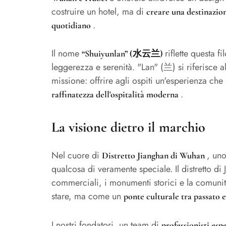
costruire un hotel, ma di
creare una destinazio
.
quotidiano
Il nome
riflette questa 
“Shuiyunlan” (水云兰)
leggerezza e serenità. "Lan" (兰) si riferisce a
missione: offrire agli ospiti un'esperienza che
.
raffinatezza dell'ospitalità moderna
La visione dietro il marchio
Nel cuore di
, uno
Distretto Jianghan di Wuhan
qualcosa di veramente speciale. Il distretto di 
commerciali, i monumenti storici e la comuni
stare, ma come un
ponte culturale tra passato 
I nostri fondatori, un team di
professionisti espe