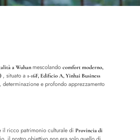
mescolando
italità a Wuhan
comfort moderno,
, situato a
)
1-16F, Edificio A, Yinhai Business
one, determinazione e profondo apprezzamento
 il ricco patrimonio culturale di
Provincia di
o, il nostro obiettivo non era solo quello di