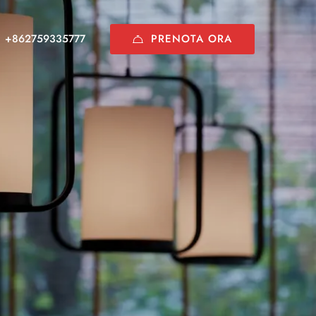
PRENOTA ORA
+862759335777