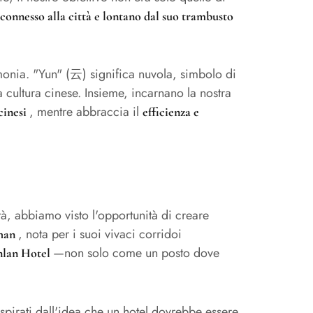
connesso alla città e lontano dal suo trambusto
armonia. "Yun" (云) significa nuvola, simbolo di
a cultura cinese. Insieme, incarnano la nostra
, mentre abbraccia il
cinesi
efficienza e
ttà, abbiamo visto l'opportunità di creare
, nota per i suoi vivaci corridoi
uhan
—non solo come un posto dove
nlan Hotel
 ispirati dall'idea che un hotel dovrebbe essere