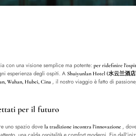
izia con una visione semplice ma potente:
per ridefinire l'osp
gni esperienza degli ospiti. A
Shuiyunlan Hotel (水云兰酒店
, il nostro viaggio è fatto di passi
ghan, Wuhan, Hubei, Cina
ttati per il futuro
are uno spazio dove
, dove
la tradizione incontra l'innovazione
ttento, una calda ospitalità e comfort moderni. Fin dall'inizi