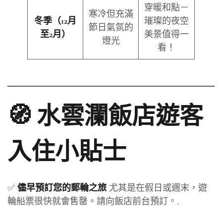
穿暖和點－
寒冷但充滿
璀璨的夜空
冬季（12月
節日氣氛的
美景值得一
至2月）
燈光
看！
🧭 水雲瀾飯店遊客
入住小貼士
✅
尤其是在假日或週末，遊
儘早預訂您的郵輪之旅
輪船票很快就會售罄。請向飯店前台預訂。.