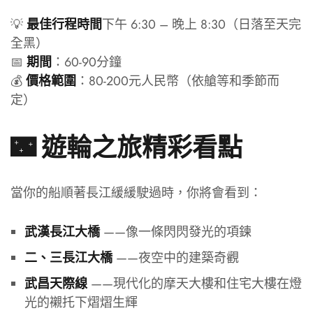
💡
下午 6:30 – 晚上 8:30（日落至天完
最佳行程時間
全黑）
📅
：60-90分鐘
期間
💰
：80-200元人民幣（依艙等和季節而
價格範圍
定）
🌃 遊輪之旅精彩看點
當你的船順著長江緩緩駛過時，你將會看到：
——像一條閃閃發光的項鍊
武漢長江大橋
——夜空中的建築奇觀
二、三長江大橋
——現代化的摩天大樓和住宅大樓在燈
武昌天際線
光的襯托下熠熠生輝