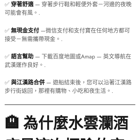
✅
— 穿著步行鞋和輕便外套－河邊的夜晚
穿著舒適
可能會有風。.
✅
—微信支付和支付寶在任何地方都可
無現金支付
接受－無需攜帶現金。.
✅
— 下載百度地圖或Amap — 英文導航在
語言幫助
武漢運作良好。.
✅
— 遊船結束後，您可以沿著江漢路
與江漢路合併
步行街返回，那裡有購物、小吃和夜生活。.
🏨 為什麼水雲瀾酒