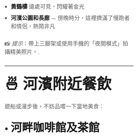
遠處可見，閃耀著金光
黃鶴樓
— 傍晚時分，這裡擠滿了慢跑者
河濱公園和長廊
和情侶，熱鬧非凡
📸
提示
：帶上三腳架或使用手機的「夜間模式」拍
攝精美照片。.
🍜 河濱附近餐飲
遊船或漫步後，不妨品嚐一下當地美食：
•
河畔咖啡館及茶館