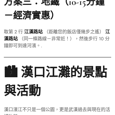
方案三：地鐵（10-15分鐘
－經濟實惠）
取第 2 行
（距離您的飯店僅幾步之遙）
江漢路站
江
（同一條路線－非常近！），然後步行 10 分
漢路站
鐘即可到達河濱。.
🏙️ 漢口江灘的景點
與活動
漢口濱江不只是一個公園，更是武漢過去與現在的活