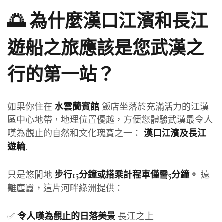
🌅 為什麼漢口江濱和長江
遊船之旅應該是您武漢之
行的第一站？
如果你住在
飯店坐落於充滿活力的江漢
水雲蘭賓館
區中心地帶，地理位置優越，方便您體驗武漢最令人
嘆為觀止的自然和文化瑰寶之一：
漢口江濱及長江
.
遊輪
只是悠閒地
遠
步行15分鐘或搭乘計程車僅需5分鐘。
離塵囂，這片河畔綠洲提供：
✅
長江之上
令人嘆為觀止的日落美景