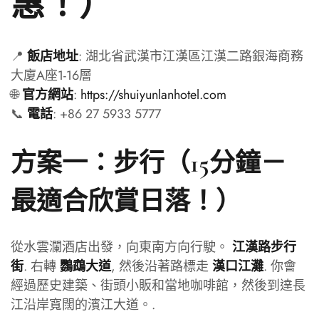
惠！）
📍
: 湖北省武漢市江漢區江漢二路銀海商務
飯店地址
大廈A座1-16層
🌐
:
https://shuiyunlanhotel.com
官方網站
📞
: +86 27 5933 5777
電話
方案一：步行（15分鐘－
最適合欣賞日落！）
從水雲瀾酒店出發，向東南方向行駛。
江漢路步行
. 右轉
, 然後沿著路標走
. 你會
街
鸚鵡大道
漢口江灘
經過歷史建築、街頭小販和當地咖啡館，然後到達長
江沿岸寬闊的濱江大道。.