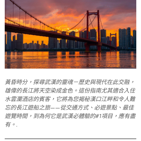
黃昏時分，探尋武漢的靈魂－歷史與現代在此交融，
雄偉的長江將天空染成金色。這份指南尤其適合入住
水雲瀾酒店的賓客，它將為您揭秘漢口江畔和令人難
忘的長江遊船之旅——從交通方式、必遊景點、最佳
遊覽時間，到為何它是武漢必體驗的#1項目，應有盡
有。.