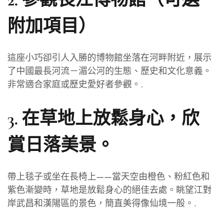
附加項目）
這座小巧卻引人入勝的博物館坐落在河畔附近，展示
了中國最長河流－湄公河的生態、歷史和文化意義。
非常適合家庭或歷史愛好者參觀。.
3.
在草地上放鬆身心，欣
賞日落美景。
帶上毯子或坐在長椅上——當天空由橙色、粉紅色和
紫色漸變時，草地是放鬆身心的絕佳去處。眺望江對
岸武昌和漢陽區的景色，簡直美得像仙境一般。.