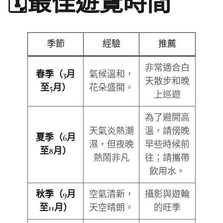
🗓️最佳遊覽時間
季節
經驗
推薦
非常適合白
氣候溫和，
春季（3月
天散步和晚
花朵盛開。
至5月）
上巡遊
為了避開高
天氣炎熱潮
溫，請傍晚
夏季（6月
濕，但夜晚
早些時候前
至8月）
熱鬧非凡
往；請攜帶
飲用水。
空氣清新，
攝影與遊輪
秋季（9月
天空晴朗。
的旺季
至11月）