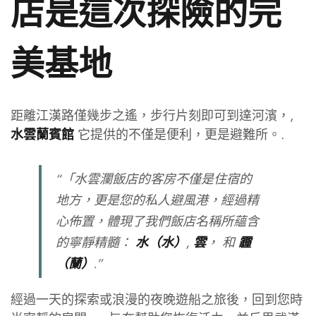
店是這次探險的完
美基地
距離江漢路僅幾步之遙，步行片刻即可到達河濱，,
它提供的不僅是便利，更是避難所。.
水雲蘭賓館
“「水雲瀾飯店的客房不僅是住宿的
地方，更是您的私人避風港，經過精
心佈置，體現了我們飯店名稱所蘊含
的寧靜精髓：
,
， 和
水（水）
雲
霾
.”
（蘭）
經過一天的探索或浪漫的夜晚遊船之旅後，回到您時